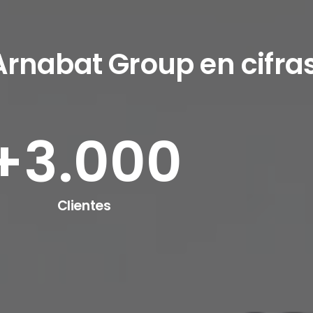
Arnabat Group
en cifras
+
3.000
Clientes